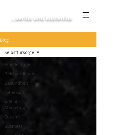
Geschäftskonzept
...seriös und kostenlos
Blog
Selbstfürsorge
Alle Beiträge
Geld verdienen
Gesundheit
Lebensart
Affiliate
Marketing
Zukunft
Business