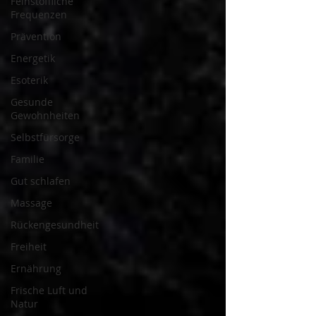
Feinstoffliche
Frequenzen
Prävention
Energetik
Esoterik
Gesunde
Gewohnheiten
Selbstfürsorge
Familie
Gut schlafen
Massage
Rückengesundheit
Freiheit
Ernährung
Frische Luft und
Natur