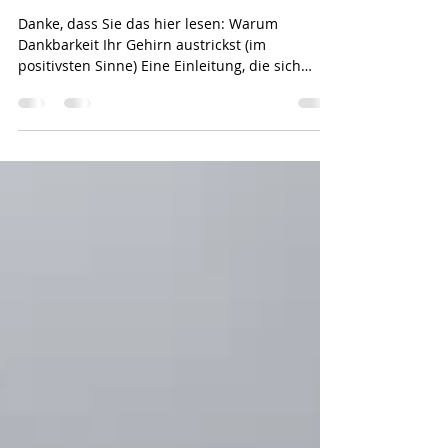
Dankbarkeit und mentale
Gesundheit
Danke, dass Sie das hier lesen: Warum
Dankbarkeit Ihr Gehirn austrickst (im
positivsten Sinne) Eine Einleitung, die sich
nicht bei Ihnen bedankt Es gibt Ratgeber, die
Ihnen erzählen, dass ein einziger Trick Ihr
Leben verändert. Meistens ist der Trick
entweder eine Kaltdusche, ein Kaffeeverbot
oder eine App, die Ihnen um 5 Uhr morgens
Gong-Geräusche schickt.