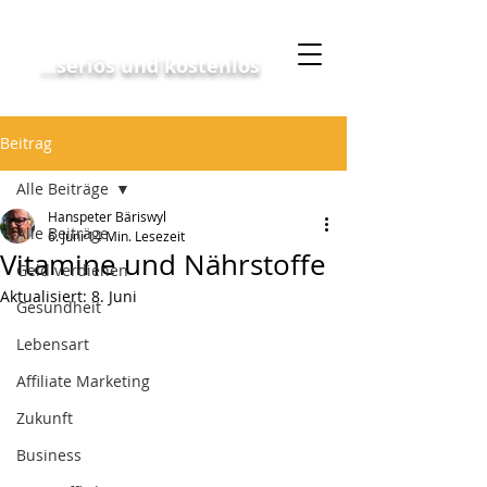
Geschäftskonzept
...seriös und kostenlos
Beitrag
Alle Beiträge
Hanspeter Bäriswyl
Alle Beiträge
6. Juni
14 Min. Lesezeit
Vitamine und Nährstoffe
Geld verdienen
Aktualisiert:
8. Juni
Gesundheit
Lebensart
Affiliate Marketing
Zukunft
Business