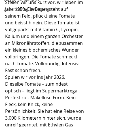
Stellen wir uns kurz vor, wir leben im 
Jahr 1950. Ein Bauer steht auf 
Arbeitsalltag Bewegung
seinem Feld, pflückt eine Tomate 
und beisst hinein. Diese Tomate ist 
vollgepackt mit Vitamin C, Lycopin, 
Kalium und einem ganzen Orchester 
an Mikronährstoffen, die zusammen 
ein kleines biochemisches Wunder 
vollbringen. Die Tomate schmeckt 
nach Tomate. Vollmundig. Intensiv. 
Fast schon frech.
Spulen wir vor ins Jahr 2026. 
Dieselbe Tomate – zumindest 
optisch – liegt im Supermarktregal. 
Perfekt rot. Makellose Form. Kein 
Fleck, kein Knick, keine 
Persönlichkeit. Sie hat eine Reise von 
3.000 Kilometern hinter sich, wurde 
unreif geerntet, mit Ethylen Gas 