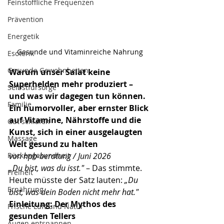
Feinstoffliche Frequenzen
Prävention
Energetik
Gesunde und Vitaminreiche Nahrung
Esoterik
Gesunde Gewohnheiten
Warum unser Salat keine 
Superhelden mehr produziert – 
Selbstfürsorge
und was wir dagegen tun können.
Familie
Ein humorvoller, aber ernster Blick 
auf Vitamine, Nährstoffe und die 
Gut schlafen
Kunst, sich in einer ausgelaugten 
Massage
Welt gesund zu halten
von hpb-beratung / Juni 2026
Rückengesundheit
„Du bist, was du isst."
 – Das stimmte. 
Freiheit
Heute müsste der Satz lauten: 
„Du 
Ernährung
bist, was dein Boden nicht mehr hat."
Einleitung: Der Mythos des 
Frische Luft und Natur
gesunden Tellers
Augen entspannen