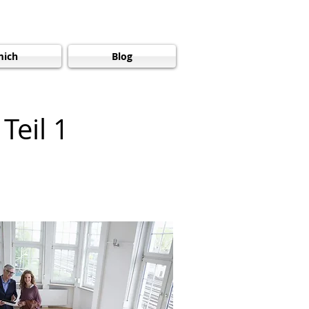
mich
Blog
t
Teil 1