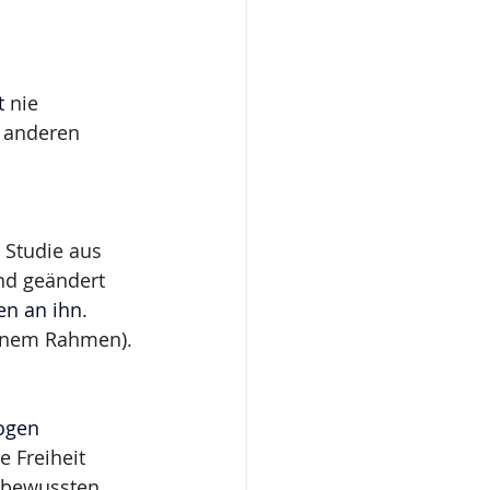
t
 nie 
 anderen 
 Studie aus 
end geändert 
en an ihn
. 
benem Rahmen).
ogen 
e Freiheit 
s bewussten 