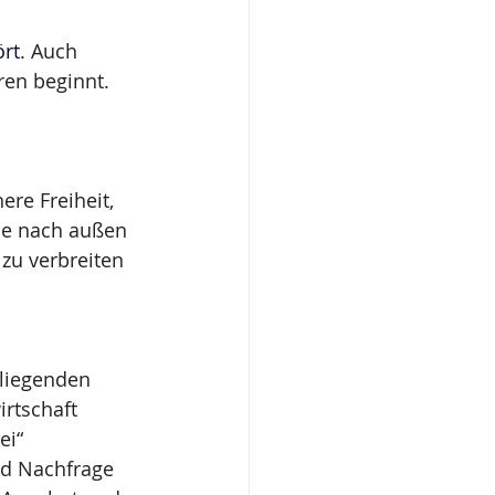
ört
. Auch 
ren beginnt. 
re Freiheit, 
ie nach außen 
zu verbreiten 
eliegenden 
irtschaft 
ei“ 
nd Nachfrage 