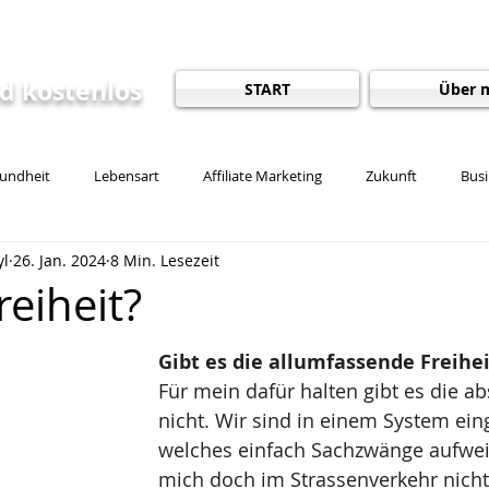
pt
nd kostenlos
START
Über 
undheit
Lebensart
Affiliate Marketing
Zukunft
Busi
yl
26. Jan. 2024
8 Min. Lesezeit
ention
Energetik
Esoterik
Gesunde Gewohnheiten
reiheit?
ckengesundheit
Freiheit
Ernährung
Frische Luft und Natu
Gibt es die allumfassende Freihei
Für mein dafür halten gibt es die ab
nicht. Wir sind in einem System ei
welches einfach Sachzwänge aufweis
mich doch im Strassenverkehr nicht 