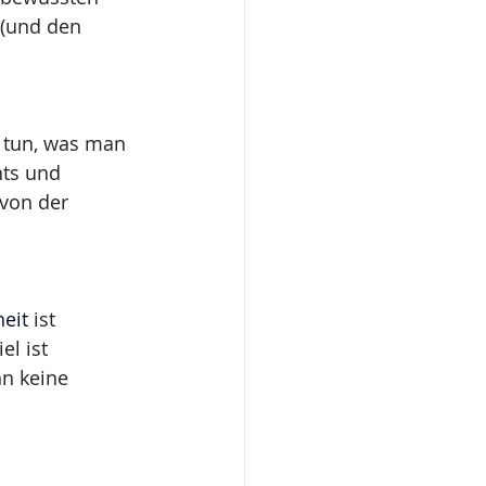
 (und den 
 tun, was man 
ts und 
 von der 
heit
 ist 
l ist 
ihn keine 