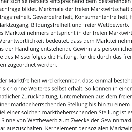
elcher sich seinerseits entsprechend dem bestehenden
hfrage bildet. Merkmale der freien Marktwirtschaft 
tragsfreiheit, Gewerbefreiheit, Konsumentenfreiheit, f
Marktzugang, Bildungsfreiheit und freier Wettbewerb.
es Marktteilnehmers entspricht in der freien Marktwirt
 Verantwortlichkeit bedeutet, dass dem Marktteilnehme
aus der Handlung entstehende Gewinn als persönlicher
e des Misserfolges die Haftung, für die durch das frei
den zugeordnet werden.
er Marktfreiheit wird erkennbar, dass einmal bestehe
er sich ohne Weiteres selbst erhält. So können in eine
staatlicher Zurückhaltung, Unternehmen aus dem frei
iner marktbeherrschenden Stellung bis hin zu einem 
el einer solchen marktbeherrschenden Stellung ist es
im Sinne von Wettbewerb zum Zwecke der Gewinnmaxi
r auszuschalten. Kernelement der sozialen Marktwirts