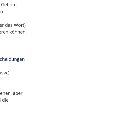
 Gebote, 
en 
er das Wort) 
ieren können. 
scheidungen 
usw.)
ehen, aber 
 die 