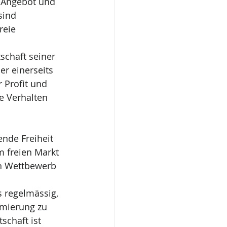
 Angebot und 
sind 
reie 
schaft seiner 
r einerseits 
 Profit und 
e Verhalten 
nde Freiheit 
m freien Markt 
en Wettbewerb 
 regelmässig, 
mierung zu 
chaft ist 