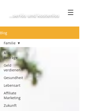
Geschäftskonzept
...seriös und kostenlos
Blog
Familie
Alle
Beiträge
Geld
verdienen
Gesundheit
Lebensart
Affiliate
Marketing
Zukunft