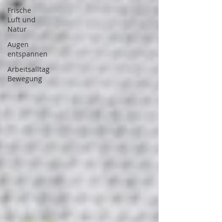
Frische
Luft und
Natur
Augen
entspannen
Arbeitsalltag
Bewegung