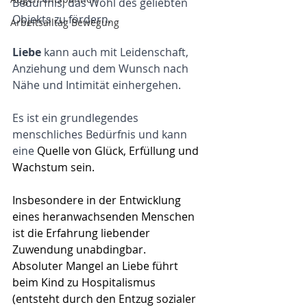
Bedürfnis, das Wohl des geliebten 
Objekts zu fördern. 
Arbeitsalltag Bewegung
Liebe 
kann auch mit Leidenschaft, 
Anziehung und dem Wunsch nach 
Nähe und Intimität einhergehen. 
Es ist ein grundlegendes 
menschliches Bedürfnis und kann 
eine 
Quelle von Glück, Erfüllung und 
Wachstum sein.
Insbesondere in der Entwicklung 
eines heranwachsenden Menschen 
ist die Erfahrung liebender 
Zuwendung unabdingbar. 
Absoluter Mangel an Liebe führt 
beim Kind zu 
Hospitalismus 
(entsteht durch den Entzug sozialer 