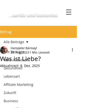
Geschäftskonzept
...seriös und kostenlos
Beitrag
Alle Beiträge
Hanspeter Bäriswyl
Alle Beiträge
29. Aug. 2023
1 Min. Lesezeit
Was ist Liebe?
Geld verdienen
Aktualisiert:
8. Dez. 2025
Gesundheit
Lebensart
Affiliate Marketing
Zukunft
Business