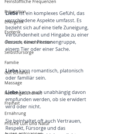
Feinstoffliche Frequenzen
Prävention
Liebe
 ist ein komplexes Gefühl, das 
verschiedene Aspekte umfasst. Es 
Energetik
bezieht sich auf eine tiefe Zuneigung, 
Esoterik
Verbundenheit und Hingabe zu einer 
Person, einer Personengruppe, 
Gesunde Gewohnheiten
einem Tier oder einer Sache. 
Selbstfürsorge
Familie
Liebe
 kann romantisch, platonisch 
Gut schlafen
oder familiär sein. 
Massage
Liebe
 kann auch unabhängig davon 
Rückengesundheit
empfunden werden, ob sie erwidert 
Freiheit
wird oder nicht. 
Ernährung
Sie beinhaltet oft auch Vertrauen, 
Frische Luft und Natur
Respekt, Fürsorge und das 
Augen entspannen