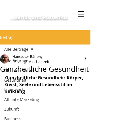
Geschäftskonzept
...seriös und kostenlos
Beitrag
Alle Beiträge
Hanspeter Bäriswyl
Alle Beiträge
23. Apr.
3 Min. Lesezeit
Ganzheitliche Gesundheit
Geld verdienen
Ganzheitliche Gesundheit: Körper, 
Gesundheit
Geist, Seele und Lebensstil im 
Lebensart
Einklang
Affiliate Marketing
Zukunft
Business