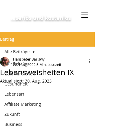
Geschäftskonzept
...seriös und kostenlos
Beitrag
Alle Beiträge
Hanspeter Bäriswyl
Alle Beiträge
28. Nov. 2022
3 Min. Lesezeit
Lebensweisheiten IX
Geld verdienen
Aktualisiert:
30. Aug. 2023
Gesundheit
Lebensart
Affiliate Marketing
Zukunft
Business