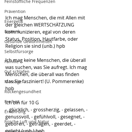
Feinstoffliche Frequenzen
Prävention
Ich mag Menschen, die mit Allen mit 
Energetik
der gleichen WERTSCHÄTZUNG 
kommunizieren, egal von deren 
Esoterik
Status, Position, Hautfarbe, oder 
Gesunde Gewohnheiten
Religion sie sind (unb.) hpb
Selbstfürsorge
Ich mag keine Menschen, die überall 
Familie
was suchen, was Sie aufregt. Ich mag 
Gut schlafen
Menschen, die überall was finden 
das Sie fasziniert! (U. Pommerenke) 
Massage
hpb
Rückengesundheit
Freiheit
Ich bin für 10 G
-  glücklich, - grossherzig, - gelassen, - 
Ernährung
genussvoll, - gefühlvoll, - gesegnet, - 
Frische Luft und Natur
geboren, - getragen, - geerdet, - 
geliebt (unb.) hpb
Augen entspannen