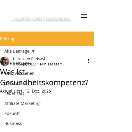
Geschäftskonzept
...seriös und kostenlos
Beitrag
Alle Beiträge
Hanspeter Bäriswyl
Alle Beiträge
21. Sept. 2022
1 Min. Lesezeit
Was ist
Geld verdienen
Gesundheitskompetenz?
Gesundheit
Aktualisiert:
12. Dez. 2025
Lebensart
Affiliate Marketing
Zukunft
Business