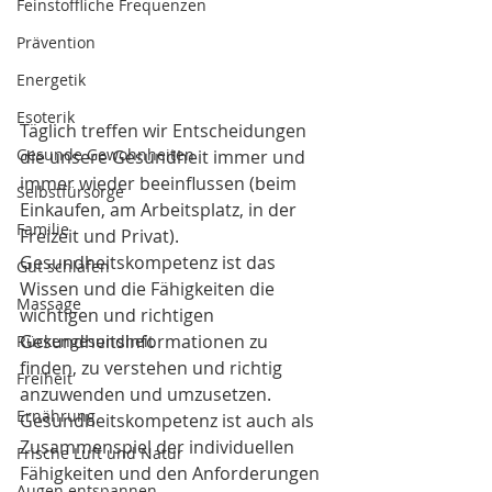
Feinstoffliche Frequenzen
Prävention
Energetik
Esoterik
Täglich treffen wir Entscheidungen 
Gesunde Gewohnheiten
die unsere Gesundheit immer und 
immer wieder beeinflussen (beim 
Selbstfürsorge
Einkaufen, am Arbeitsplatz, in der 
Familie
Freizeit und Privat). 
Gesundheitskompetenz ist das 
Gut schlafen
Wissen und die Fähigkeiten die 
Massage
wichtigen und richtigen 
Gesundheitsinformationen zu 
Rückengesundheit
finden, zu verstehen und richtig 
Freiheit
anzuwenden und umzusetzen.
Ernährung
Gesundheitskompetenz ist auch als 
Zusammenspiel der individuellen 
Frische Luft und Natur
Fähigkeiten und den Anforderungen 
Augen entspannen