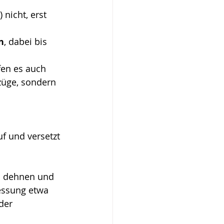
nicht, erst 
n
, dabei bis 
en es auch 
züge, sondern 
f und versetzt 
h dehnen und 
essung etwa 
der 