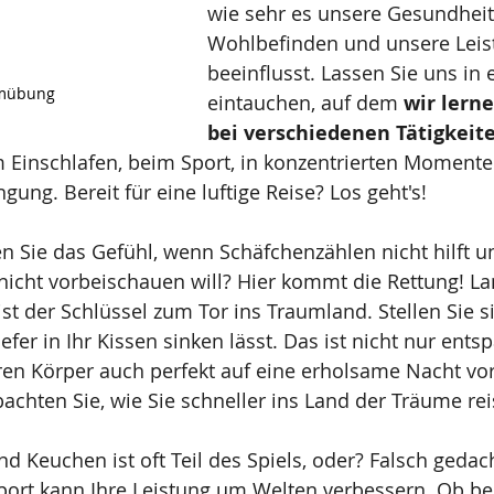
wie sehr es unsere Gesundheit
Wohlbefinden und unsere Leist
beeinflusst. Lassen Sie uns in 
emübung
eintauchen, auf dem 
wir lern
bei verschiedenen Tätigkeite
im Einschlafen, beim Sport, in konzentrierten Momente
gung. Bereit für eine luftige Reise? Los geht's!
n Sie das Gefühl, wenn Schäfchenzählen nicht hilft u
icht vorbeischauen will? Hier kommt die Rettung! L
st der Schlüssel zum Tor ins Traumland. Stellen Sie si
efer in Ihr Kissen sinken lässt. Das ist nicht nur ents
ren Körper auch perfekt auf eine erholsame Nacht vor
achten Sie, wie Sie schneller ins Land der Träume rei
d Keuchen ist oft Teil des Spiels, oder? Falsch gedach
ort kann Ihre Leistung um Welten verbessern. Ob be