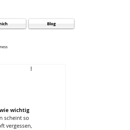
mich
Blog
ness
Selbstfürsorge
Familie
r
Augen entspannen
wie wichtig 
n scheint so 
ft vergessen, 