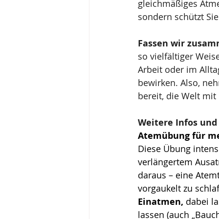
gleichmäßiges Atmen
sondern schützt Si
Fassen wir zusam
so vielfältiger Wei
Arbeit oder im All
bewirken. Also, neh
bereit, die Welt mit
Weitere Infos un
Atemübung für me
Diese Übung intensi
verlängertem Ausat
daraus – eine Atemt
vorgaukelt zu schla
Einatmen,
 dabei l
lassen (auch „Bauc