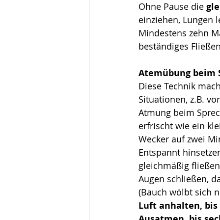
Ohne Pause die 
gl
einziehen, Lungen l
Mindestens zehn Mal
beständiges Fließen 
Atemübung beim S
Diese Technik mach
Situationen, z.B. vor
Atmung beim Spreche
erfrischt wie ein kl
Wecker auf zwei Min
Entspannt hinsetzen
gleichmäßig fließen
Augen schließen, d
(Bauch wölbt sich 
Luft anhalten, bis
Ausatmen, bis sec