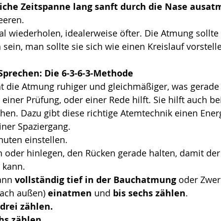
eiche Zeitspanne lang sanft durch die Nase ausa
eeren.
 wiederholen, idealerweise öfter. Die Atmung sollte 
sein, man sollte sie sich wie einen Kreislauf vorstell
prechen: Die 6-3-6-3-Methode
t die Atmung ruhiger und gleichmäßiger, was gerade i
 einer Prüfung, oder einer Rede hilft. Sie hilft auch be
n. Dazu gibt diese richtige Atemtechnik einen Energi
einer Spaziergang.
uten einstellen.
 oder hinlegen, den Rücken gerade halten, damit der
 kann.
ann 
vollständig tief in der Bauchatmung
 oder Zwer
nach außen) 
einatmen
 und 
bis sechs zählen
.
 drei zählen.
hs zählen.