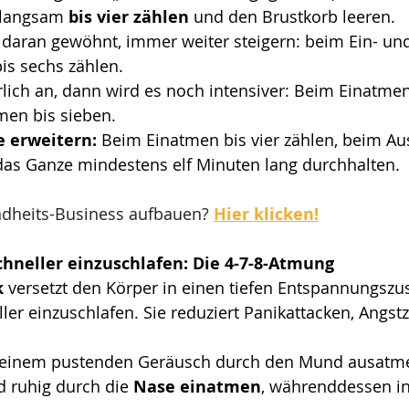
 langsam 
bis vier zählen
 und den Brustkorb leeren.
r daran gewöhnt, immer weiter steigern: beim Ein- u
bis sechs zählen.
rlich an, dann wird es noch intensiver: Beim Einatmen 
men bis sieben. 
e erweitern:
 Beim Einatmen bis vier zählen, beim Au
das Ganze mindestens elf Minuten lang durchhalten.
dheits-Business aufbauen? 
Hier klicken!
neller einzuschlafen: Die 4-7-8-Atmung
k
 versetzt den Körper in einen tiefen Entspannungszus
ler einzuschlafen. Sie reduziert Panikattacken, Angst
 
 einem pustenden Geräusch durch den Mund ausatme
 ruhig durch die 
Nase einatmen
, währenddessen in