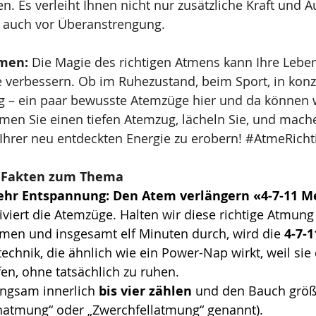
. Es verleiht Ihnen nicht nur zusätzliche Kraft und A
e auch vor Überanstrengung.
men: 
Die Magie des richtigen Atmens kann Ihre Leben
se verbessern. Ob im Ruhezustand, beim Sport, in konze
tag – ein paar bewusste Atemzüge hier und da können
men Sie einen tiefen Atemzug, lächeln Sie, und mache
 Ihrer neu entdeckten Energie zu erobern! 
#AtmeRicht
d Fakten zum Thema
hr Entspannung: Den Atem verlängern «4-7-11 
viert die Atemzüge. Halten wir diese richtige Atmung
men und insgesamt elf Minuten durch, wird die 
4-7-
echnik, die ähnlich wie ein Power-Nap wirkt, weil si
fen, ohne tatsächlich zu ruhen. 
angsam innerlich 
bis vier zählen
 und den Bauch größ
hatmung“ oder „Zwerchfellatmung“ genannt).