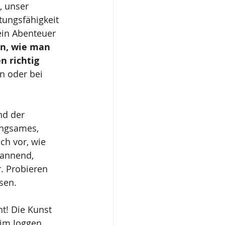
, unser 
ungsfähigkeit 
ein Abenteuer 
en, wie man 
n richtig 
n oder bei 
nd der 
angsames, 
ch vor, wie 
pannend, 
. Probieren 
sen.
t! Die Kunst 
im Joggen, 