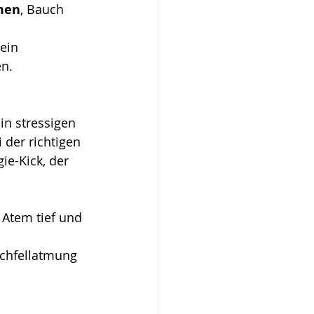
tmen
, Bauch 
ein 
en.
n stressigen 
i der richtigen 
e-Kick, der 
 Atem tief und 
chfellatmung 