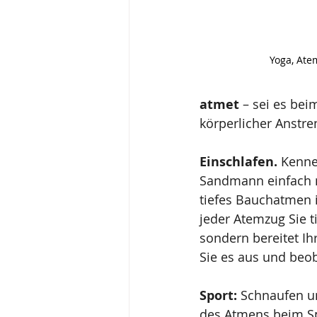
Yoga, At
atmet
 – sei es be
körperlicher Anstren
Einschlafen.
 Kenne
Sandmann einfach n
tiefes Bauchatmen i
jeder Atemzug Sie ti
sondern bereitet Ih
Sie es aus und beob
Sport:
 Schnaufen un
des Atmens beim Sp