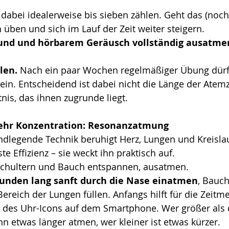
 dabei idealerweise bis sieben zählen. Geht das (noch) 
 üben und sich im Lauf der Zeit weiter steigern.
nd und hörbarem Geräusch vollständig ausatme
len.
 Nach ein paar Wochen regelmäßiger Übung dürf
in. Entscheidend ist dabei nicht die Länge der Atem
tnis, das ihnen zugrunde liegt.
hr Konzentration: Resonanzatmung
ndlegende Technik beruhigt Herz, Lungen und Kreislau
e Effizienz – sie weckt ihn praktisch auf.
Schultern und Bauch entspannen, ausatmen.
kunden lang sanft durch die Nase einatmen
, Bauc
ereich der Lungen füllen. Anfangs hilft für die Zeitm
 des Uhr-Icons auf dem Smartphone. Wer größer als 
nn etwas länger atmen, wer kleiner ist etwas kürzer.