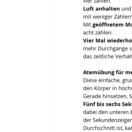
vier zählen.
Luft anhalten
 und
mit weniger Zählern
Mit 
geöffnetem Mu
acht zählen.
Vier Mal wiederho
mehr Durchgänge se
das zeitliche Verhäl
Atemübung für me
Diese einfache, gru
den Körper in höchst
Gerade hinsetzen, 
Fünf bis sechs Se
dabei den unteren B
der Sekundenzeiger
Durchschnitt ist, ka