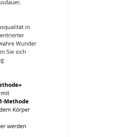
usdauer, 
squalität in 
ntrierter 
 wahre Wunder 
n Sie sich 
ig
Methode»
 mit 
11-Methode 
e dem Körper 
er werden 