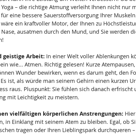
oga – die richtige Atmung verleiht Ihnen nicht nur 
für eine bessere Sauerstoffversorgung Ihrer Muskeln. 
 wäre ein kraftvoller Motor, der Ihnen zu Höchstleistun
 Nase, ausatmen durch den Mund, und Sie werden di
n!
geistige Arbeit:
 In einer Welt voller Ablenkungen k
ein wie... Atmen. Richtig gelesen! Kurze Atempausen, 
önnen Wunder bewirken, wenn es darum geht, den Fo
Es ist, als würde man seinem Gehirn einen kurzen Ur
tress raus. Pluspunkt: Sie fühlen sich danach erfrischt 
g mit Leichtigkeit zu meistern.
inen vielfältigen körperlichen Anstrengungen:
 Hie
, in Einklang mit seinem Atem zu bleiben. Egal, ob S
schen tragen oder Ihren Lieblingspark durchqueren – 