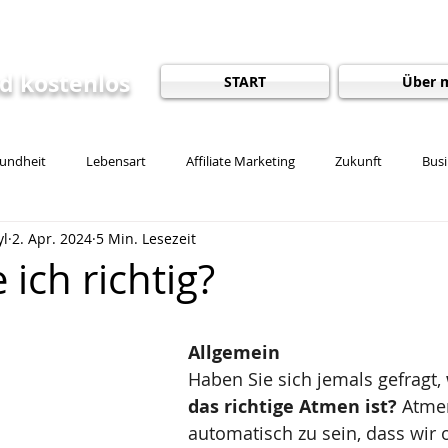
pt
nd kostenlos
START
Über 
undheit
Lebensart
Affiliate Marketing
Zukunft
Busi
yl
2. Apr. 2024
5 Min. Lesezeit
ention
Energetik
Esoterik
Gesunde Gewohnheiten
ich richtig?
ckengesundheit
Freiheit
Ernährung
Frische Luft und Natu
Allgemein
Haben Sie sich jemals gefragt, 
das richtige Atmen ist?
 Atme
automatisch zu sein, dass wir o