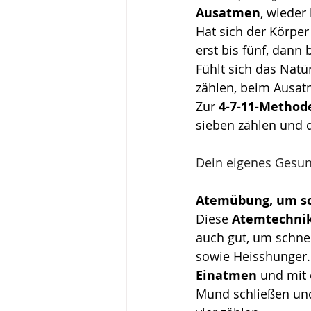
Ausatmen
, wieder
Hat sich der Körpe
erst bis fünf, dann 
Fühlt sich das Natü
zählen, beim Ausat
Zur 
4-7-11-Method
sieben zählen und 
Dein eigenes Gesun
Atemübung, um sch
Diese 
Atemtechni
auch gut, um schnel
sowie Heisshunger.
Einatmen
 und mit
Mund schließen und