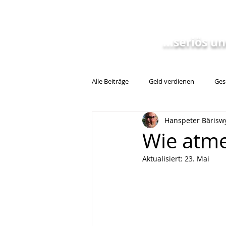
Geschäftskonze
...seriös u
Alle Beiträge
Geld verdienen
Ges
Hanspeter Bärisw
Feinstoffliche Frequenzen
Präv
Wie atme 
Aktualisiert:
23. Mai
Gut schlafen
Massage
Rü
Arbeitsalltag Bewegung