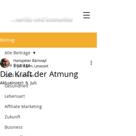
Geschäftskonzept
...seriös und kostenlos
Beitrag
Alle Beiträge
Hanspeter Bäriswyl
Alle Beiträge
5. Juli
8 Min. Lesezeit
Die Kraft der Atmung
Geld verdienen
Aktualisiert:
6. Juli
Gesundheit
Lebensart
Affiliate Marketing
Zukunft
Business