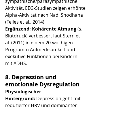
sympathische/parasympathische 
Aktivität. EEG-Studien zeigen erhöhte 
Alpha-Aktivität nach Nadi Shodhana 
(Telles et al., 2014).
Ergänzend: Kohärente Atmung
 (s. 
Blutdruck) verbessert laut Stern et 
al. (2011) in einem 20-wöchigen 
Programm Aufmerksamkeit und 
exekutive Funktionen bei Kindern 
mit ADHS.
8. Depression und 
emotionale Dysregulation
Physiologischer 
Hintergrund:
 Depression geht mit 
reduzierter HRV und dominanter 
linksseitiger präfrontaler 
Hypoaktivität einher. Tiefe 
Bauchatmung und aktivierende 