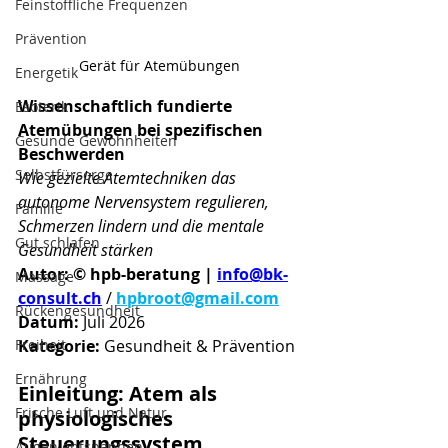
Feinstoffliche Frequenzen
Prävention
Gerät für Atemübungen
Energetik
Wissenschaftlich fundierte 
Esoterik
Atemübungen bei spezifischen 
Gesunde Gewohnheiten
Beschwerden
Selbstfürsorge
Wie gezielte Atemtechniken das 
autonome Nervensystem regulieren, 
Familie
Schmerzen lindern und die mentale 
Gut schlafen
Gesundheit stärken
Autor:
© hpb-beratung | 
info@bk-
Massage
consult.ch
 / 
hpbroot@gmail.com
Rückengesundheit
Datum:
 Juli 2026
Kategorie:
 Gesundheit & Prävention
Freiheit
Ernährung
Einleitung: Atem als 
Frische Luft und Natur
physiologisches 
Steuerungssystem
Augen entspannen